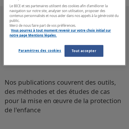
Le BICE et ses partenaires utilisent des cookies afin d’améliorer la
navigation sur notre site, analyser son utilisation, proposer des
contenus personnalisés et nous aider dans nos appels à la générosité du
public.
Merci de nous faire part de vos préférences.
Vous pourrez à tout moment revenir sur votre choix initial sur
Nos domaines de
notre page Mentions légales.
documentation
Paramètres des cookies
Tout accepter
Nos publications couvrent des outils,
des méthodes et des études de cas
pour la mise en œuvre de la protection
de l'enfance