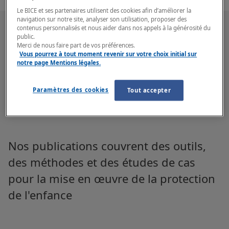
Le BICE et ses partenaires utilisent des cookies afin d’améliorer la
navigation sur notre site, analyser son utilisation, proposer des
contenus personnalisés et nous aider dans nos appels à la générosité du
public.
Merci de nous faire part de vos préférences.
Vous pourrez à tout moment revenir sur votre choix initial sur
Nos domaines de
notre page Mentions légales.
documentation
Paramètres des cookies
Tout accepter
Nos publications couvrent des outils,
des méthodes et des études de cas
pour la mise en œuvre de la protection
de l'enfance