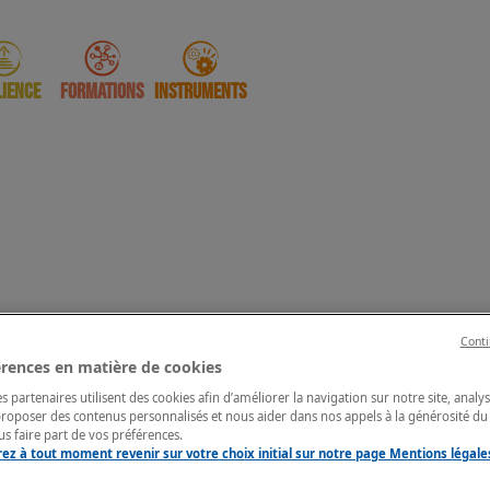
lience
Formations
Instruments
Conti
une réinsertion durable des enfants en conflit avec la loi en
érences en matière de cookies
es partenaires utilisent des cookies afin d’améliorer la navigation sur notre site, analy
 proposer des contenus personnalisés et nous aider dans nos appels à la générosité du 
s faire part de vos préférences.
ez à tout moment revenir sur votre choix initial sur notre page Mentions légale