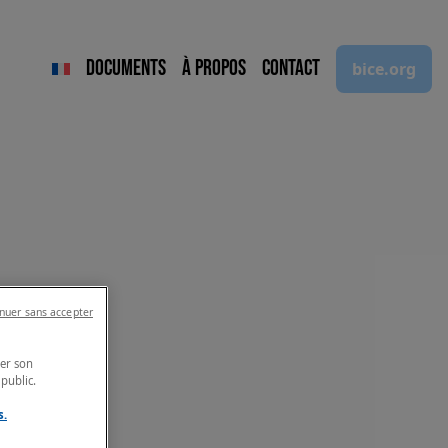
Documents
À propos
Contact
bice.org
nuer sans accepter
ser son
public.
s.