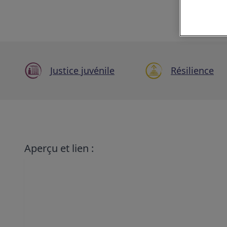
Justice juvénile
Résilience
Aperçu et lien :