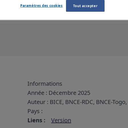
Paramètres des cookies
Tout accepter
Informations
Année : Décembre 2025
Auteur : BICE, BNCE-RDC, BNCE-Togo,
Pays :
Liens :
Version