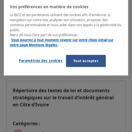
#Justice juvénile
#Togo
Vos préférences en matière de cookies
#Travail d'intérêt général
#Droit
Le BICE et ses partenaires utilisent des cookies afin d’améliorer la
Types :
Lois
Compilation
BICE
navigation sur notre site, analyser son utilisation, proposer des
contenus personnalisés et nous aider dans nos appels à la générosité du
public.
Liens :
Version
Merci de nous faire part de vos préférences.
Vous pourrez à tout moment revenir sur votre choix initial sur
BICE, 2025,
notre page Mentions légales.
> Détails du document <
Paramètres des cookies
Tout accepter
Répertoire des textes de loi et documents
stratégiques sur le travail d’intérêt général
en Côte d’Ivoire
Catégories :