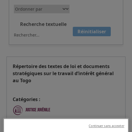
Recherche textuelle
Réinitialiser
Répertoire des textes de loi et documents
stratégiques sur le travail d’intérêt général
au Togo
Catégories :
Justice juvénile
Étiquettes :
#Compilation
Continuer sans accepter