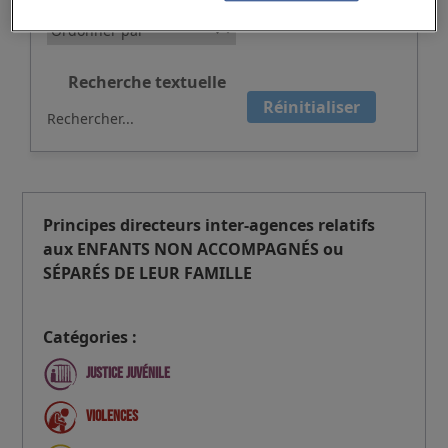
Recherche textuelle
Réinitialiser
Principes directeurs inter-agences relatifs
aux ENFANTS NON ACCOMPAGNÉS ou
SÉPARÉS DE LEUR FAMILLE
Catégories :
Justice juvénile
Violences