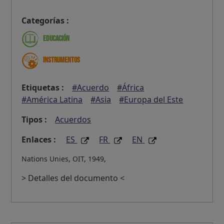
Categorías :
Educación
Instrumentos
Etiquetas :
#Acuerdo
#África
#América Latina
#Asia
#Europa del Este
Tipos :
Acuerdos
Enlaces :
ES
FR
EN
Nations Unies, OIT, 1949,
> Detalles del documento <