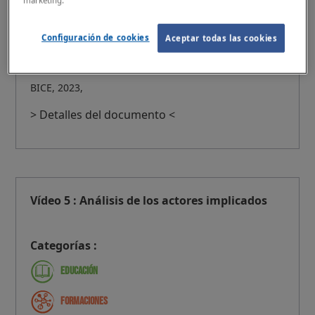
marketing.
Tipos :
Vídeo
Configuración de cookies
Aceptar todas las cookies
Enlaces :
Vídeo 6 : Seguimiento y evaluación
BICE, 2023,
> Detalles del documento <
Vídeo 5 : Análisis de los actores implicados
Categorías :
Educación
Formaciones