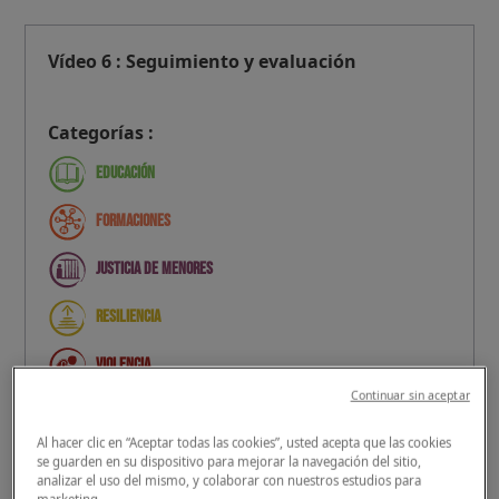
Vídeo 6 : Seguimiento y evaluación
Categorías :
Educación
Formaciones
Justicia de menores
Resiliencia
Violencia
Continuar sin aceptar
Etiquetas :
#Educación
#Formación
Al hacer clic en “Aceptar todas las cookies”, usted acepta que las cookies
#Herramientas de promoción
#Justicia
se guarden en su dispositivo para mejorar la navegación del sitio,
#Resiliencia
#Violencia
analizar el uso del mismo, y colaborar con nuestros estudios para