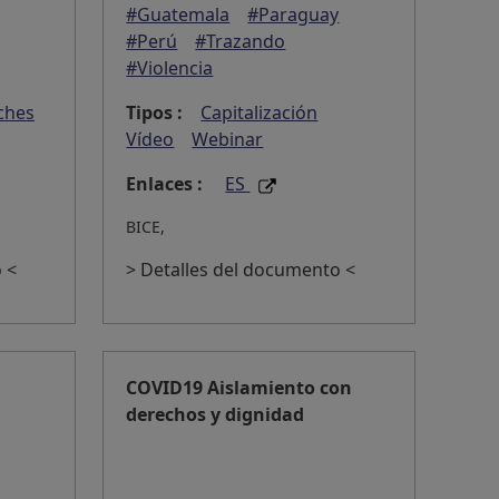
#Guatemala
#Paraguay
#Perú
#Trazando
#Violencia
ches
Tipos :
Capitalización
Vídeo
Webinar
Enlaces :
ES
BICE,
 <
> Detalles del documento <
l
COVID19 Aislamiento con
derechos y dignidad