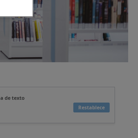
a de texto
Restablece