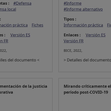
tas :
#Defensa
#Informe
nsa local
#Informe alternativo
:
Tipos :
mación práctica
Fiches
Información práctica
Fi
s :
Versión ES
Enlaces :
Versión ES
ón FR
Versión FR
2022,
BICE, 2022,
alles del documento <
> Detalles del documento
mentación de la justicia
Mirando críticamente e
urativa
período post-COVID-19