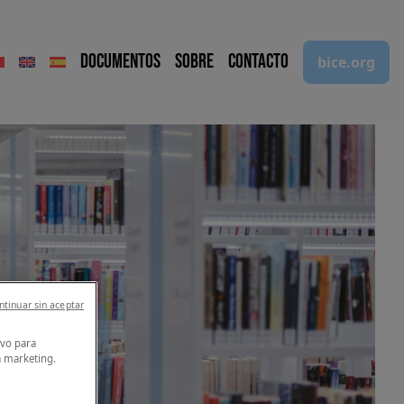
Documentos
Sobre
Contacto
bice.org
ntinuar sin aceptar
ción
ivo para
a marketing.