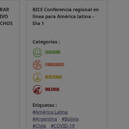
ORAR
BICE Conferencia regional en
IVO
línea para América latina –
ECHOS
Dia 1
Categorías :
Educación
Formaciones
Resiliencia
Violencia
Etiquetas :
#América Latina
#Argentina
#Bolivia
#Chile
#COVID-19