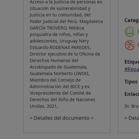
Acceso a la Justicia de personas en
situación de vulnerabilidad y
Justicia en tu comunidad, del
Categ
Poder Judicial del Perú. Magdalena
GARCÍA TROVERO, Médica
psiquiatra de niños, niñas y
adolescentes, Uruguay Nery
Estuardo RODENAS PAREDES,
Director ejecutivo de la Oficina de
Derechos Humanos del
Etique
Arzobispado de Guatemala,
#Repa
Guatemala Norberto LIWSKI,
Miembro del Consejo de
Tipos 
Administración del BICE y ex
Vicepresidente del Comité de
Enlace
Derechos del Niño de Naciones
Unidas, 2021,
Dr. Br
> Detalles del documento <
> Det