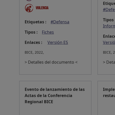
Etique
Violencia
#Defe
Tipos 
Etiquetas :
#Defensa
Infor
Tipos :
Fiches
Enlace
Enlaces :
Versión ES
Versi
BICE, 2022,
BICE, 
> Detalles del documento <
> Det
Evento de lanzamiento de las
Imple
Actas de la Conferencia
resta
Regional BICE