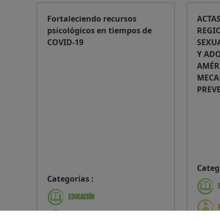
Fortaleciendo recursos
ACTAS
psicológicos en tiempos de
REGIO
COVID-19
SEXUA
Y AD
AMÉRI
MECA
PREV
Categ
Categorías :
Educación
Formaciones