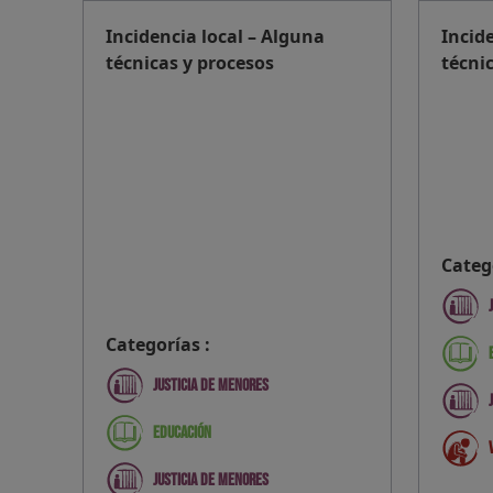
Incidencia local – Alguna
Incid
técnicas y procesos
técni
Categ
Categorías :
Justicia de menores
Educación
Justicia de menores