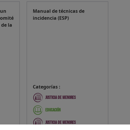
 un
Manual de técnicas de
Comité
incidencia (ESP)
 de la
Categorías :
Justicia de menores
Educación
Justicia de menores