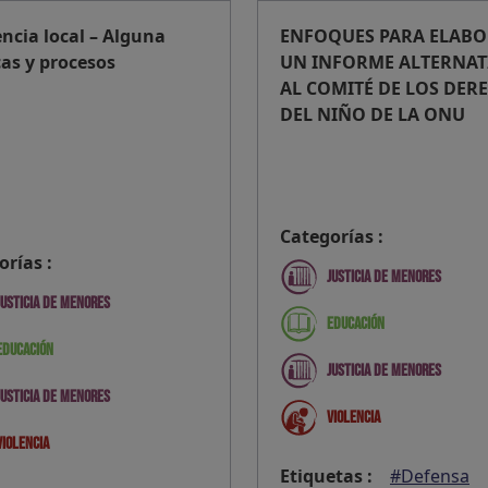
encia local – Alguna
ENFOQUES PARA ELAB
cas y procesos
UN INFORME ALTERNAT
AL COMITÉ DE LOS DER
DEL NIÑO DE LA ONU
Categorías :
orías :
Justicia de menores
Justicia de menores
Educación
Educación
Justicia de menores
Justicia de menores
Violencia
Violencia
Etiquetas :
#Defensa