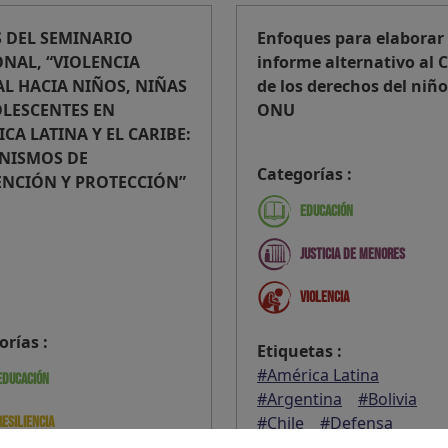
 DEL SEMINARIO
Enfoques para elaborar
NAL, “VIOLENCIA
informe alternativo al 
L HACIA NIÑOS, NIÑAS
de los derechos del niño
OLESCENTES EN
ONU
CA LATINA Y EL CARIBE:
NISMOS DE
Categorías :
ENCIÓN Y PROTECCIÓN”
Educación
Justicia de menores
Violencia
orías :
Etiquetas :
#América Latina
Educación
#Argentina
#Bolivia
#Chile
#Defensa
Resiliencia
#Guatemala
#Paraguay