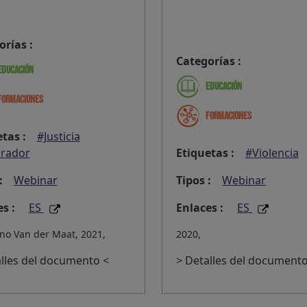
orías :
Categorías :
Educación
Educación
Formaciones
Formaciones
tas :
#Justicia
rador
Etiquetas :
#Violencia
:
Webinar
Tipos :
Webinar
s :
ES
Enlaces :
ES
uno Van der Maat, 2021,
2020,
alles del documento <
> Detalles del documento