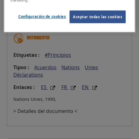
marketing.
Categorías :
Configuración de cookies
Aceptar todas las cookies
Educación
Instrumentos
Etiquetas :
#Principios
Tipos :
Acuerdos
Nations
Unies
Déclarations
Enlaces :
ES
FR
EN
Nations Unies, 1990,
> Detalles del documento <