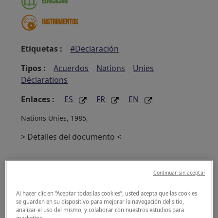
Educación
Instrumentos
Etiquetas :
#Declaración
Tipos :
Acuerdos
Nations
Unies
Déclarations
Enlaces :
ES
FR
EN
Nations Unies, 1985,
> Detalles del documento <
Continuar sin aceptar
Al hacer clic en “Aceptar todas las cookies”, usted acepta que las cookies
Principios básicos para el tratamiento de los
se guarden en su dispositivo para mejorar la navegación del sitio,
reclusos
analizar el uso del mismo, y colaborar con nuestros estudios para